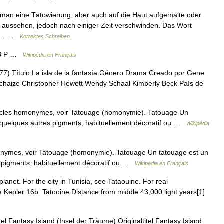
 man eine Tätowierung, aber auch auf die Haut aufgemalte oder
g aussehen, jedoch nach einiger Zeit verschwinden. Das Wort
und… …
Korrektes Schreiben
993 P …
Wikipédia en Français
7) Título La isla de la fantasía Género Drama Creado por Gene
lechaize Christopher Hewett Wendy Schaal Kimberly Beck País de
icles homonymes, voir Tatouage (homonymie). Tatouage Un
u quelques autres pigments, habituellement décoratif ou …
Wikipédia
onymes, voir Tatouage (homonymie). Tatouage Un tatouage est un
s pigments, habituellement décoratif ou …
Wikipédia en Français
 planet. For the city in Tunisia, see Tataouine. For real
 Kepler 16b. Tatooine Distance from middle 43,000 light years[1]
l Fantasy Island (Insel der Träume) Originaltitel Fantasy Island