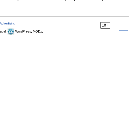
Advertising
18+
upal,
WordPress, MODx.