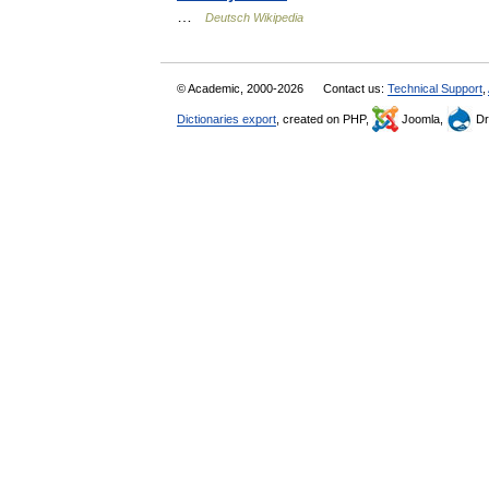
…
Deutsch Wikipedia
© Academic, 2000-2026
Contact us:
Technical Support
,
Dictionaries export
, created on PHP,
Joomla,
Dr