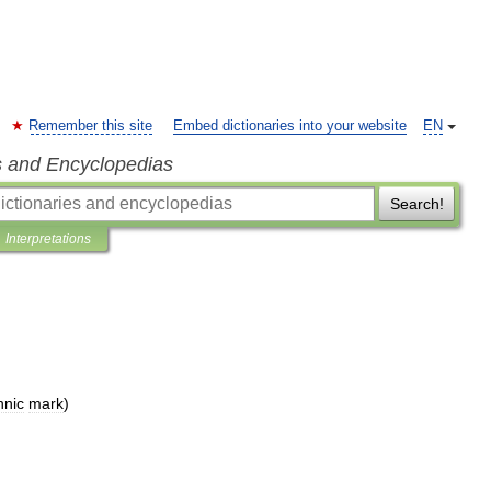
Remember this site
Embed dictionaries into your website
EN
s and Encyclopedias
Search!
Interpretations
hnic
mark
)