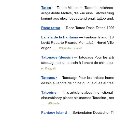
Tatoo
— Tattoo Mit einem Tattoo bezeichnet
aufgeklebte Motive, die wie eine Tätowierun
kommt aus gleichbedeutend engl. tattoo 
Rose tatoo
— Rose Tattoo Rose Tattoo 1
La Isla de la Fantasía
— Fantasy Island (197
Levitt Reparto Ricardo Montalbán Hervé Vil
origen …
Wikipedia Español
Tatouage (dessin)
— Tatouage Pour les art
tatouage est un dessin à l encre de chine o
en Français
Tatoueur
— Tatouage Pour les articles hom
dessin à l encre de chine ou quelques autre
Tatooine
— This article is about the fictional
circumbinary planet nicknamed Tatooine , see
…
Wikipedia
Fantasy Island
— Seriendaten Deutscher Tite