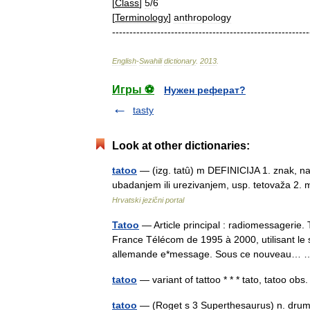
[
Class
]
5
/
6
[
Terminology
]
anthropology
---------------------------------------------------------
English
-
Swahili
dictionary
.
2013
.
Игры ⚽
Нужен реферат?
tasty
Look at other dictionaries:
tatoo
— (izg. tatȗ) m DEFINICIJA 1. znak, nazi
ubadanjem ili urezivanjem, usp. tetovaža 2
Hrvatski jezični portal
Tatoo
— Article principal : radiomessagerie
France Télécom de 1995 à 2000, utilisant le
allemande e*message. Sous ce nouveau
tatoo
— variant of tattoo * * * tato, tatoo ob
tatoo
— (Roget s 3 Superthesaurus) n. drum