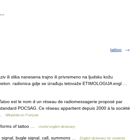
---
tattoo
v ili slika nanesena trajno ili privremeno na ljudsku kožu
. meton. radionica gdje se izrađuju tetovaže ETIMOLOGIJA engl …
. Tatoo est le nom d un réseau de radiomessagerie proposé par
 standard POCSAG. Ce réseau appartient depuis 2000 à la société
… …
Wikipédia en Français
s. forms of tattoo …
Useful english dictionary
 signal, bugle signal, call, summons …
English dictionary for students