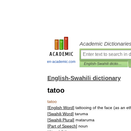
Academic Dictionarie
en-academic.com
English-Swahili dictionary
English-Swahili dictionary
tatoo
tatoo
[
English
Word
]
tattooing
of
the
face
(
as
an
et
[
Swahili
Word
]
taruma
[
Swahili
Plural
]
mataruma
[
Part
of
Speech
]
noun